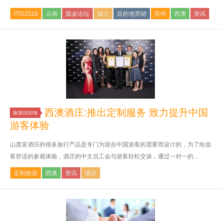
ITIS2018
云南
圆桌论坛
瑞士
目的地营销
苏州
西澳
资讯
西澳酒庄:推出定制服务 致力提升中国
旅游目的地
游客体验
山度富酒庄的很多旅行产品是专门为迎合中国游客的需要而设计的，为了给游
客舒适的参观体验，酒庄的中文员工会与游客轻松交谈，通过一对一的...
定制旅游
西澳
资讯
酒庄