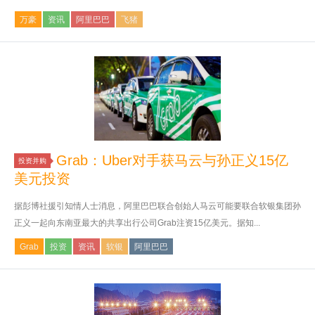
万豪
资讯
阿里巴巴
飞猪
Grab：Uber对手获马云与孙正义15亿
投资并购
美元投资
据彭博社援引知情人士消息，阿里巴巴联合创始人马云可能要联合软银集团孙
正义一起向东南亚最大的共享出行公司Grab注资15亿美元。据知...
Grab
投资
资讯
软银
阿里巴巴