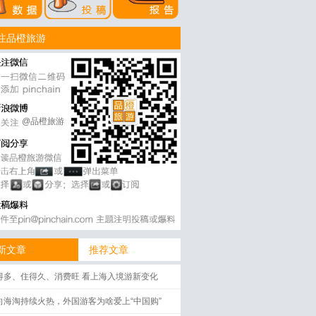
注品橙旅游
@品橙旅游
新文章
推荐文章
得多、住得久、消费旺 看上海入境游新变化
向海淘持续火热，外国游客为啥爱上“中国购”