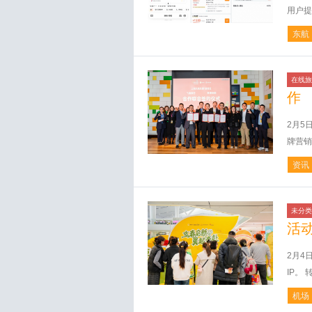
用户提
东航
在线旅
作
2月5
牌营销
资讯
未分类
活
2月4
IP。 
机场