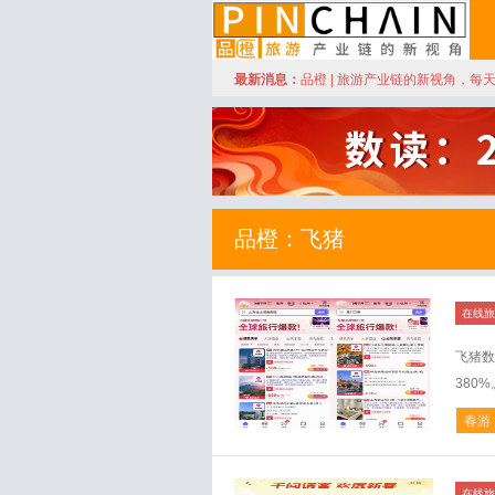
订阅
最新消息：
品橙 | 旅游产业链的新视角，每
品橙旅游
品橙：飞猪
在线旅
飞猪数
380
春游
在线旅