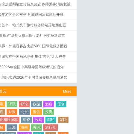
店应加强网络宣传信息监管 保障游客消费权益
成年游客景区被伤 县城巡回法庭就地开庭
南首个一站式机车旅行服务驿站落地西山区
工业旅游”暑期火爆出圈：老厂房变身新课堂
家界：外籍游客占比超50% 国际化服务圈粉
国游客在中国画风突变 集体“奔县”让人称奇
于2026年全国中高级导游等级考试的通知
于组织实施2026年全国导游资格考试的通知
签云
More
讯
译讯
评论
数据
酒店
原创
程
财报
北京
报告
投资
化和旅游部
融资
收购
邮轮
景区
猪
上海
海南
香港
旅行社