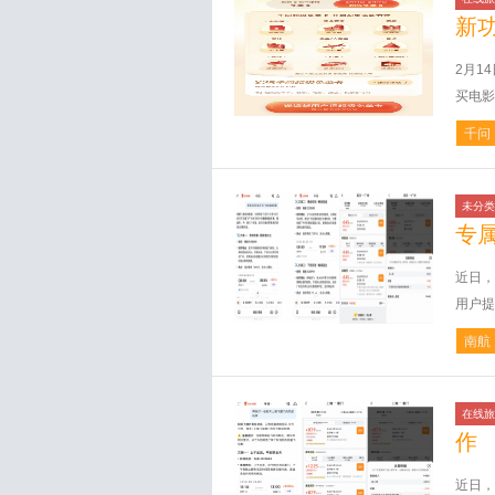
新
2月1
买电影
千问
未分类
专
近日，
用户提
南航
在线旅
作
近日，