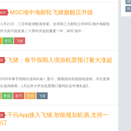
国
民
MSC地中海邮轮飞猪旗舰店升级
旅游
6年1月21日，三百年欧洲航海世家、全球第三大邮轮公司MSC地中海邮轮
作为其中国发展二十周年庆祝的重要一环，MSC地中...
资讯
飞猪
飞猪：春节假期入境游机票预订量大涨超
游
2026年春节假期出游风向标》显示，随着国内高校陆续放假，学生迎来
出游高峰期，1月以来大学生机票预订量同比去年增长超2...
数据
春节
资讯
飞猪
千问App接入飞猪,智能规划机酒,支持一
游
预订