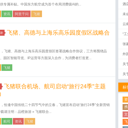
酒
供专属补贴。中国东方航空成为首个布局消费级AI的...
资讯
阿里千问
飞猪
未
云
飞猪、高德与上海乐高乐园度假区战略合
游
“
张
日，飞猪、高德与上海乐高乐园度假区签署战略合作协议，三方将围绕品
外
、园区智能导览、IP运营等方面深入合作，为消费者打造更...
关
飞猪
关
飞猪联合机场、航司启动“旅行24季”主题
标
动
资
日，恰逢中国传统二十四节气中的立春，飞猪宣布启动“旅行24季”全新营销
携
转载请注明：品橙旅游 » 飞猪联合...
文
航司
资讯
飞猪
飞