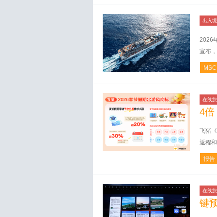
出入境
202
宣布，
MSC
在线旅
4倍
飞猪《
返程和
报告
在线旅
键