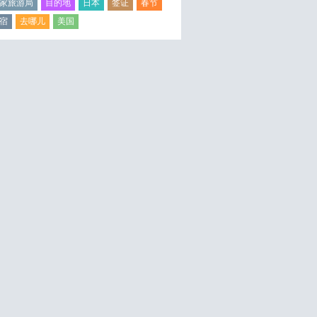
家旅游局
目的地
日本
签证
春节
宿
去哪儿
美国