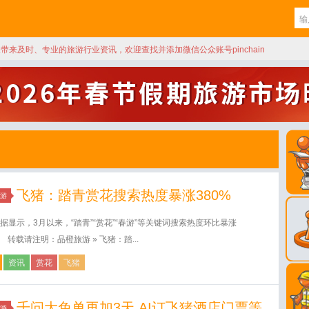
天带来及时、专业的旅游行业资讯，欢迎查找并添加微信公众账号pinchain
飞猪：踏青赏花搜索热度暴涨380%
游
据显示，3月以来，“踏青”“赏花”“春游”等关键词搜索热度环比暴涨
%。 转载请注明：品橙旅游 » 飞猪：踏...
资讯
赏花
飞猪
千问大免单再加3天,AI订飞猪酒店门票等
游