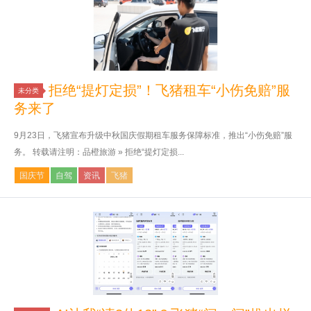
拒绝“提灯定损”！飞猪租车“小伤免赔”服
未分类
务来了
9月23日，飞猪宣布升级中秋国庆假期租车服务保障标准，推出“小伤免赔”服
务。 转载请注明：品橙旅游 » 拒绝“提灯定损...
国庆节
自驾
资讯
飞猪