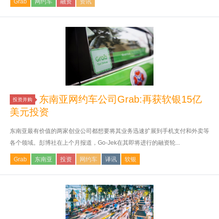
Grab
网约车
融资
资讯
东南亚网约车公司Grab:再获软银15亿
投资并购
美元投资
东南亚最有价值的两家创业公司都想要将其业务迅速扩展到手机支付和外卖等
各个领域。彭博社在上个月报道，Go-Jek在其即将进行的融资轮...
Grab
东南亚
投资
网约车
译讯
软银