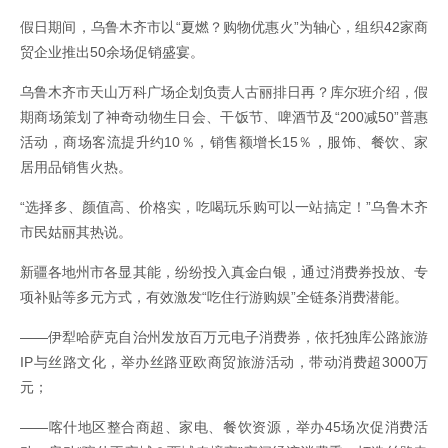
假日期间，乌鲁木齐市以“夏燃？购物优惠火”为轴心，组织42家商
贸企业推出50余场促销盛宴。
乌鲁木齐市天山万科广场企划负责人古丽排日再？库尔班介绍，假
期商场策划了神奇动物生日会、干饭节、啤酒节及“200减50”普惠
活动，商场客流提升约10％，销售额增长15％，服饰、餐饮、家
居用品销售火热。
“选择多、颜值高、价格实，吃喝玩乐购可以一站搞定！”乌鲁木齐
市民姑丽其热说。
新疆各地州市各显其能，纷纷投入真金白银，通过消费券投放、专
项补贴等多元方式，有效激发“吃住行游购娱”全链条消费潜能。
――伊犁哈萨克自治州发放百万元电子消费券，依托独库公路旅游
IP与丝路文化，举办丝路亚欧商贸旅游活动，带动消费超3000万
元；
――喀什地区整合商超、家电、餐饮资源，举办45场次促消费活