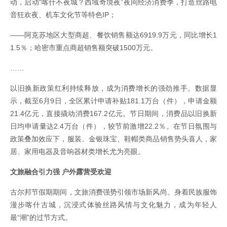
动，启动“喀什不夜城？西域奇境夜”夜间经济消费季，打造丝路电
音狂欢夜、机车文化节等特色IP；
――阿克苏地区大型商超、餐饮销售额达6919.9万元，同比增长1
1.5％；哈密市重点商超销售额突破1500万元。
……
以旧换新政策红利持续释放，成为消费增长的强劲推手。数据显
示，截至6月9日，全区累计申请补贴181.1万台（件），申请金额
21.4亿元，直接撬动消费167.2亿元。节日期间，消费品以旧换新
日均申请量达2.4万台（件），较节前激增22.2％。在节日氛围与
政策叠加效应下，服装、金银珠宝、鞋帽类商品销售势头喜人，家
居、家用电器及音响器材类增长尤为亮眼。
文旅融合引力强 户外露营受欢迎
古尔邦节假期期间，文旅消费强势引领市场新风尚。身着民族服饰
漫步喀什古城，沉浸式体验丝路风情与文化魅力，成为年轻人
最“潮”的过节方式。