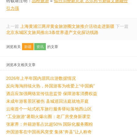
转载请注明：
品橙旅游
»
假日消费新意浓 古尔邦节新疆文旅融合
引力强
上一篇
上海黄浦江两岸黄金旅游圈文旅推介活动走进新疆
下一篇
北京东城区文旅局推出3条世界遗产文化探访线路
浏览有关
新疆
资讯
的文章
浏览本文相关文章
2026年上半年国内居民出游数据情况
反向海淘持续火热，外国游客为啥爱上“中国购”
酒店应加强网络宣传信息监管 保障游客消费权益
未成年游客景区被伤 县城巡回法庭就地开庭
云南首个一站式机车旅行服务驿站落地西山区
“工业旅游”暑期火爆出圈：老厂房变身新课堂
张家界：外籍游客占比超50% 国际化服务圈粉
外国游客在中国画风突变 集体“奔县”让人称奇