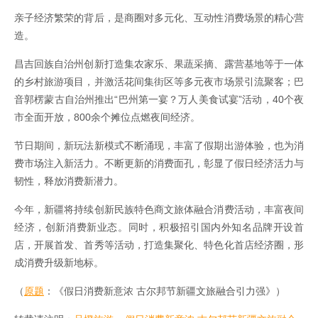
亲子经济繁荣的背后，是商圈对多元化、互动性消费场景的精心营
造。
昌吉回族自治州创新打造集农家乐、果蔬采摘、露营基地等于一体
的乡村旅游项目，并激活花间集街区等多元夜市场景引流聚客；巴
音郭楞蒙古自治州推出“巴州第一宴？万人美食试宴”活动，40个夜
市全面开放，800余个摊位点燃夜间经济。
节日期间，新玩法新模式不断涌现，丰富了假期出游体验，也为消
费市场注入新活力。不断更新的消费面孔，彰显了假日经济活力与
韧性，释放消费新潜力。
今年，新疆将持续创新民族特色商文旅体融合消费活动，丰富夜间
经济，创新消费新业态。同时，积极招引国内外知名品牌开设首
店，开展首发、首秀等活动，打造集聚化、特色化首店经济圈，形
成消费升级新地标。
（
原题
：《假日消费新意浓 古尔邦节新疆文旅融合引力强》）