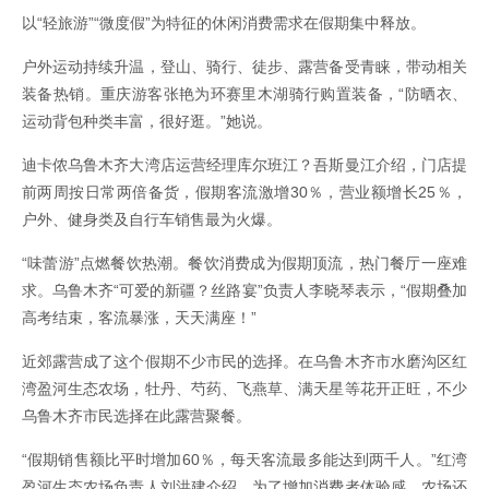
以“轻旅游”“微度假”为特征的休闲消费需求在假期集中释放。
户外运动持续升温，登山、骑行、徒步、露营备受青睐，带动相关
装备热销。重庆游客张艳为环赛里木湖骑行购置装备，“防晒衣、
运动背包种类丰富，很好逛。”她说。
迪卡侬乌鲁木齐大湾店运营经理库尔班江？吾斯曼江介绍，门店提
前两周按日常两倍备货，假期客流激增30％，营业额增长25％，
户外、健身类及自行车销售最为火爆。
“味蕾游”点燃餐饮热潮。餐饮消费成为假期顶流，热门餐厅一座难
求。乌鲁木齐“可爱的新疆？丝路宴”负责人李晓琴表示，“假期叠加
高考结束，客流暴涨，天天满座！”
近郊露营成了这个假期不少市民的选择。在乌鲁木齐市水磨沟区红
湾盈河生态农场，牡丹、芍药、飞燕草、满天星等花开正旺，不少
乌鲁木齐市民选择在此露营聚餐。
“假期销售额比平时增加60％，每天客流最多能达到两千人。”红湾
盈河生态农场负责人刘洪建介绍，为了增加消费者体验感，农场还