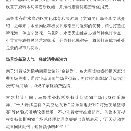
设置了旋转木马等游乐设施，并推出露营优惠套餐促消费。
乌鲁木齐市水磨沟区文化体育和旅游局（文物局）局长李文武介
绍，近年来，水磨沟区积极发挥东部三村近郊的优势，精心打造红
湾花海、伴山？繁花、鸟巢阵、水墨天山健身步道等特色打卡点，
引导支持农牧民经营农家乐、开办特色民宿等，将其打造成为处处
是景的城市后花园。
场景焕新聚人气 释放消费新潜力
亲子消费成为撬动商圈繁荣的“金钥匙”。各大商场敏锐捕捉家庭消
费升级需求，通过业态调整与场景创新，将传统“逛商场”升级为沉
浸式“玩商场”，点燃了家庭消费热情。
古尔邦节期间，乌鲁木齐杉杉奥特莱斯购物广场化身欢乐海
洋。“千人烧烤盛宴？高空达瓦孜”“音乐童趣派对”“灯光夜场篮球
赛”等体验式活动轮番登场，不少消费者带娃逛超市。乌鲁木齐杉
杉奥特莱斯购物广场总经理助理李媛媛欣喜地表示，“五天活动客
流量同比翻倍，销售额劲增40％！”