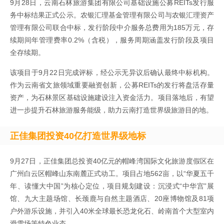
9月28日，云南石林旅游集团有限公司基础设施公募REITs发行服
务中标结果正式公示。农银汇理基金管理有限公司与农银汇理资产
管理有限公司联合中标，发行阶段中介服务总费用为185万元，存
续期间年管理费率0.2%（含税），服务周期涵盖发行阶段及项目
全存续期。
该项目于9月22日完成评标，经公示无异议后确认最终中标机构。
作为云南省文旅领域重要融资创新，公募REITs的发行将盘活存量
资产，为石林景区基础设施建设注入资金活力。项目落地后，有望
进一步提升石林旅游服务能级，助力云南打造世界级旅游目的地。
正佳集团投资40亿打造世界级地标
9月27日，正佳集团总投资40亿元的帽峰湾国际文化旅游度假区在
广州白云区帽峰山东南麓正式动工。项目占地562亩，以“华夏五千
年、读懂大中国”为核心定位，项目规划建设：沉浸式“中华宫”展
馆、九大主题场馆、长颈鹿与自然主题酒店、20座博物馆及81项
户外游乐设施，并引入40米全球最长恐龙化石、岭南首个大型室内
滑雪场等特色业态。