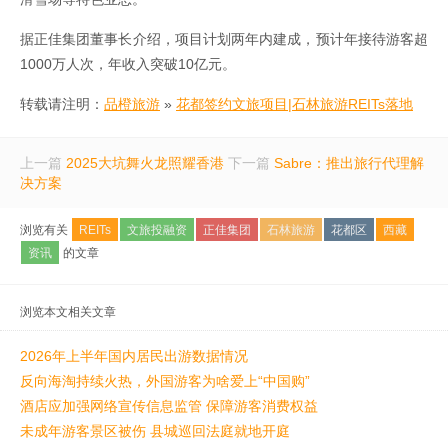
据正佳集团董事长介绍，项目计划两年内建成，预计年接待游客超
1000万人次，年收入突破10亿元。
转载请注明：
品橙旅游
»
花都签约文旅项目|石林旅游REITs落地
上一篇
2025大坑舞火龙照耀香港
下一篇
Sabre：推出旅行代理解
决方案
浏览有关
REITs
文旅投融资
正佳集团
石林旅游
花都区
西藏
资讯
的文章
浏览本文相关文章
2026年上半年国内居民出游数据情况
反向海淘持续火热，外国游客为啥爱上“中国购”
酒店应加强网络宣传信息监管 保障游客消费权益
未成年游客景区被伤 县城巡回法庭就地开庭