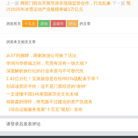
上一篇
两部门联合开展导游非现场监管合作，打击乱象
下一篇
预
计2025年冰雪运动产业规模将破1万亿元
浏览有关
十五五
原创
县级市
评论
的文章
浏览本文相关文章
从ST到摘牌，两家旅游公司换了活法
华润与华侨城之间，究竟有没有一场大戏？
深度解析旅行社的行业本质与不可替代性
1.42亿分红！宝泉旅游是在给REITs战配凑子弹？
别误读景区半价：这不是门票经济的“丧钟”
一文读懂中国146座国家历史文化名城
胡葆森的情怀，终究敌不过建业的资产负债表
《综合运输服务发展“十五五”规划》发布
请登录后发表评论