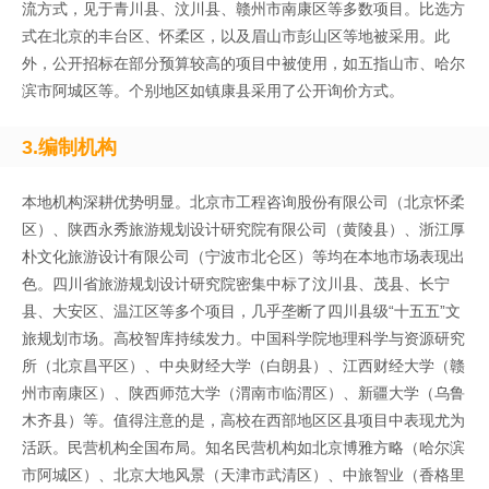
流方式，见于青川县、汶川县、赣州市南康区等多数项目。比选方
式在北京的丰台区、怀柔区，以及眉山市彭山区等地被采用。此
外，公开招标在部分预算较高的项目中被使用，如五指山市、哈尔
滨市阿城区等。个别地区如镇康县采用了公开询价方式。
3.
编制机构
本地机构深耕优势明显。北京市工程咨询股份有限公司（北京怀柔
区）、陕西永秀旅游规划设计研究院有限公司（黄陵县）、浙江厚
朴文化旅游设计有限公司（宁波市北仑区）等均在本地市场表现出
色。四川省旅游规划设计研究院密集中标了汶川县、茂县、长宁
县、大安区、温江区等多个项目，几乎垄断了四川县级“十五五”文
旅规划市场。高校智库持续发力。中国科学院地理科学与资源研究
所（北京昌平区）、中央财经大学（白朗县）、江西财经大学（赣
州市南康区）、陕西师范大学（渭南市临渭区）、新疆大学（乌鲁
木齐县）等。值得注意的是，高校在西部地区区县项目中表现尤为
活跃。民营机构全国布局。知名民营机构如北京博雅方略（哈尔滨
市阿城区）、北京大地风景（天津市武清区）、中旅智业（香格里