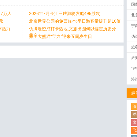
国
.7万人
2026年7月长江三峡游轮发船495艘次
北
元
北京世界公园的免票账本:平日游客量提升超10倍
宁
体活力
伪满遗迹成打卡热地,文旅出圈何以锚定历史分
量？
旅美大熊猫“宝力”迎来五周岁生日
伪
量
旅
旅
“
溶
标
资
携
文
飞