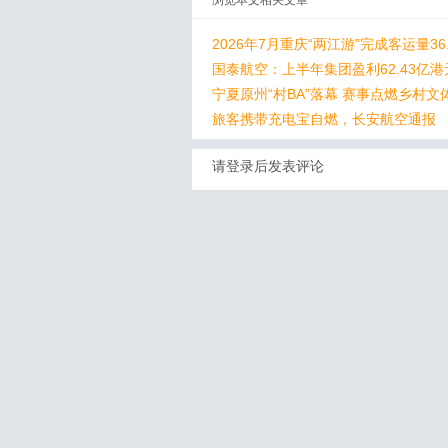
浏览本文相关文章
2026年7月重庆“两江游”完成客运量36
国泰航空：上半年集团盈利62.43亿港
宁夏原州“村BA”落幕 赛事点燃乡村文
旅客携带充电宝自燃，长安航空通报
请登录后发表评论