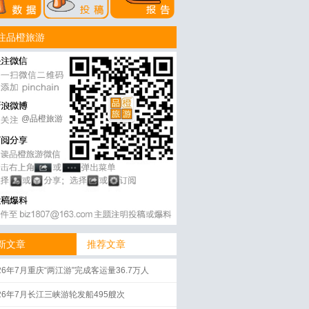
注品橙旅游
@品橙旅游
新文章
推荐文章
26年7月重庆“两江游”完成客运量36.7万人
026年7月长江三峡游轮发船495艘次