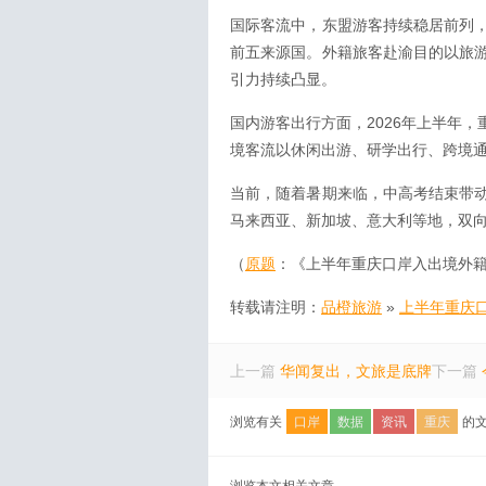
国际客流中，东盟游客持续稳居前列
前五来源国。外籍旅客赴渝目的以旅
引力持续凸显。
国内游客出行方面，2026年上半年，
境客流以休闲出游、研学出行、跨境
当前，随着暑期来临，中高考结束带
马来西亚、新加坡、意大利等地，双
（
原题
：《上半年重庆口岸入出境外籍
转载请注明：
品橙旅游
»
上半年重庆
上一篇
华闻复出，文旅是底牌
下一篇
浏览有关
口岸
数据
资讯
重庆
的