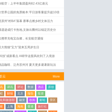
泰航空：上半年集团盈利62.43亿港元
京世界公园的免票账本:平日游客量提升超10倍
夏原州“村BA”落幕 赛事点燃乡村文体活力
满遗迹成打卡热地,文旅出圈何以锚定历史分
？
客携带充电宝自燃，长安航空通报
美大熊猫“宝力”迎来五周岁生日
好科技”成新看点 AI研学这股风吹到了入境游
洞品咖啡、泛舟苏州河 夏天更多避暑新玩法
签云
More
讯
译讯
评论
数据
酒店
原创
程
财报
北京
报告
投资
化和旅游部
融资
收购
邮轮
景区
猪
上海
海南
香港
旅行社