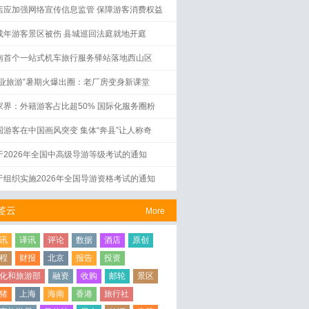
店应加强网络宣传信息监管 保障游客消费权益
成年游客景区被伤 县城巡回法庭就地开庭
南首个一站式机车旅行服务驿站落地西山区
工业旅游”暑期火爆出圈：老厂房变身新课堂
家界：外籍游客占比超50% 国际化服务圈粉
国游客在中国画风突变 集体“奔县”让人称奇
于2026年全国中高级导游等级考试的通知
于组织实施2026年全国导游资格考试的通知
签云
More
讯
译讯
评论
数据
酒店
原创
程
财报
北京
报告
投资
化和旅游部
融资
收购
邮轮
景区
猪
上海
海南
香港
旅行社