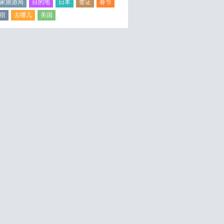
家旅游局
目的地
日本
签证
春节
宿
去哪儿
美国