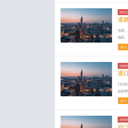
旅游交
道
当前，
地区。
南京
在线旅
退
7月2
运站停
南京
在线旅
动“