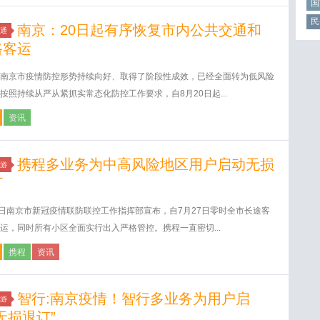
国
民
南京：20日起有序恢复市内公共交通和
通
路客运
南京市疫情防控形势持续向好、取得了阶段性成效，已经全面转为低风险
按照持续从严从紧抓实常态化防控工作要求，自8月20日起...
资讯
携程多业务为中高风险地区用户启动无损
游
订
6日南京市新冠疫情联防联控工作指挥部宣布，自7月27日零时全市长途客
运，同时所有小区全面实行出入严格管控。携程一直密切...
携程
资讯
智行:南京疫情！智行多业务为用户启
游
无损退订”