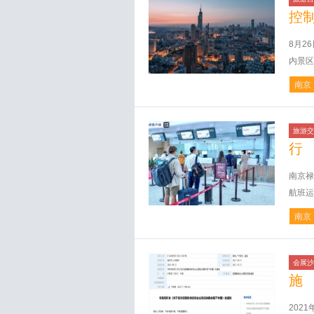
控制
8月2
内景区
南京
旅游交
行
南京禄
航班运
南京
会展沙
施
202