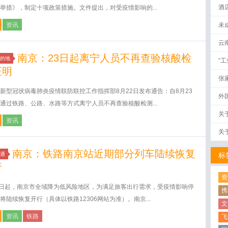
酒
举措》，制定十项政策措施。文件提出，对受疫情影响的...
资讯
未
云
南京：23日起离宁人员不再查验核酸检
的地
“
证明
张
新型冠状病毒肺炎疫情联防联控工作指挥部8月22日发布通告：自8月23
外
通过铁路、公路、水路等方式离宁人员不再查验核酸检测...
关
资讯
关
南京：铁路南京站近期部分列车陆续恢复
通
标
行
资
9日起，南京市全域降为低风险地区，为满足旅客出行需求，受疫情影响停
携
将陆续恢复开行（具体以铁路12306网站为准）。南京...
文
资讯
铁路
飞