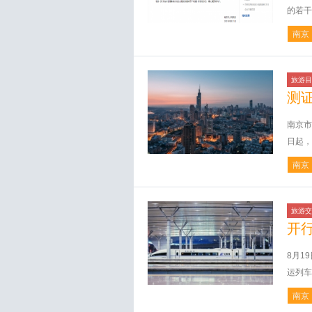
的若干
南京
旅游目
测
南京市
日起，
南京
旅游交
开
8月1
运列车
南京