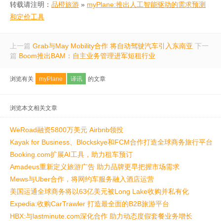
转载请注明：
品橙旅游
»
myPlane:推出人工智能驱动的需求预测
和定价工具
上一篇
Grab与May Mobility合作 将自动驾驶汽车引入东南亚
下一
篇
Boom推出BAM：自主业务管理进军短租行业
浏览有关
myPlane
译讯
的文章
浏览本文相关文章
WeRoad融资5800万美元 Airbnb领投
Kayak for Business、Blockskye和FCM合作打造全球商务旅行平台
Booking.com扩展AI工具，助力租车预订
Amadeus重新定义旅游广告 助力品牌更早把握市场需求
Mews与Uber合作，将网约车服务融入酒店运营
美国运通全球商务将以63亿美元被Long Lake收购并私有化
Expedia:收购CarTrawler 打造最全面的B2B旅游平台
HBX:与lastminute.com深化合作 助力动态度假套餐业务增长