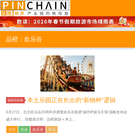
品橙旅游
品橙：欢乐谷
本土乐园正在长出的“新物种”逻辑
旅游目的地
6月27日，北京欢乐谷20周年庆典暨欢乐谷集团“城市IP娱乐主场”战略发布会
盛大举行。 转载请注明：品橙旅游 » 本土...
北京
原创
欢乐谷
评论