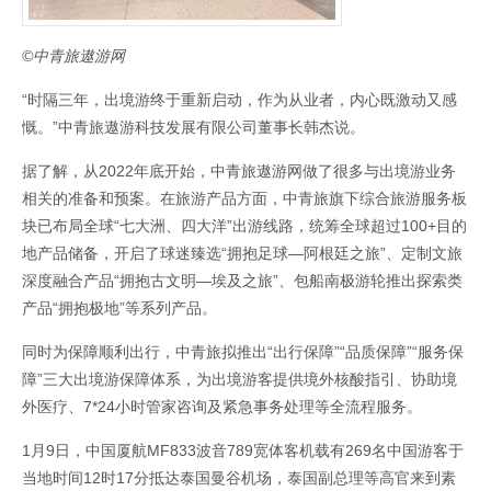
©中青旅遨游网
“时隔三年，出境游终于重新启动，作为从业者，内心既激动又感
慨。”中青旅遨游科技发展有限公司董事长韩杰说。
据了解，从2022年底开始，中青旅遨游网做了很多与出境游业务
相关的准备和预案。在旅游产品方面，中青旅旗下综合旅游服务板
块已布局全球“七大洲、四大洋”出游线路，统筹全球超过100+目的
地产品储备，开启了球迷臻选“拥抱足球—阿根廷之旅”、定制文旅
深度融合产品“拥抱古文明—埃及之旅”、包船南极游轮推出探索类
产品“拥抱极地”等系列产品。
同时为保障顺利出行，中青旅拟推出“出行保障”“品质保障”“服务保
障”三大出境游保障体系，为出境游客提供境外核酸指引、协助境
外医疗、7*24小时管家咨询及紧急事务处理等全流程服务。
1月9日，中国厦航MF833波音789宽体客机载有269名中国游客于
当地时间12时17分抵达泰国曼谷机场，泰国副总理等高官来到素