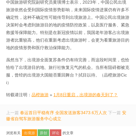
中国旅游研究院副研究员黄璜博士表示，2023年，中国公民出境
旅游依然会受到国际疫情形势影响，未来国际疫情进展仍有许多不
确定性，这种不确定性可能传导到出境旅游上。中国公民出境旅游
决策时会考虑到旅游目的地的疫情防控政策，以及医疗服务、紧急
救援等保障能力。特别是在新冠疫情以前，我国老年游客占出境旅
游者比重较高，他们在重新考虑出境旅游时，会更为看重旅游目的
地的疫情形势和医疗救治保障能力。
虽然当下，出境游全面复苏条件仍有待完善，而这段时间里，也恰
恰给了出境游目的地、旅行社恢复元气的机会。当所有阻碍都被克
服，曾经的出境游大国能否重回舞台？拭目以待。（品橙旅游Cic
i）
转载请注明：
品橙旅游
»
1月8日重启，出境游的春天到了？
上一篇
春运首日平稳有序 全国发送旅客3473.6万人次
下一篇
安
徽省自驾车旅游服务中心成立
浏览有关
出境游
原创
评论
的文章