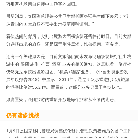
万那普机场亲自迎接中国游客的回归。
最新消息，泰国副总理兼公共卫生部长阿努廷先生阁下表示：“抵
达泰国的国际旅客不需要出示疫苗接种证明。”
看似热闹的背后，实则出境游大面积恢复还需静待时日。目前大部
分选择出境的旅客，还是源于刚性需求，比如探亲、商务等。
还有一个关键原因是，目前文旅部仍尚未发布明确恢复旅行社出境
游中的“跟团游”和“机票+酒店”业务的相关通知。这意味着，旅行社
仍然无法承接出境游组团、“机票+酒店”业务。《中国出境旅游发
展年度报告2019》中显示，2018年，通过团队形式进行出境旅游
的游客比例达55.24%。而目前，这部分业务仍属于空缺状态。
毋庸置疑，跟团旅游的重新开放是每个旅游从业者的期盼。
仍有诸多挑战
1月9日是国家移民管理局调整优化移民管理政策措施后的首个工作