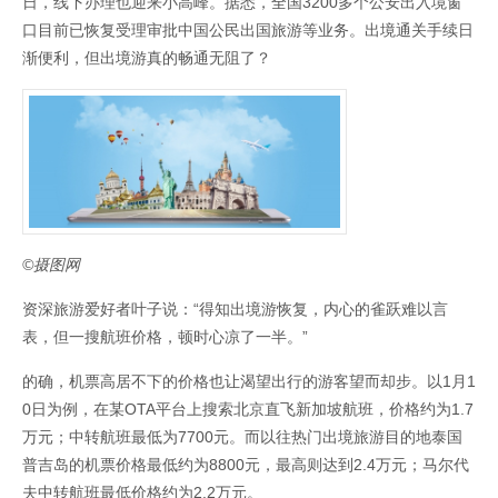
日，线下办理也迎来小高峰。据悉，全国3200多个公安出入境窗
口目前已恢复受理审批中国公民出国旅游等业务。出境通关手续日
渐便利，但出境游真的畅通无阻了？
©摄图网
资深旅游爱好者叶子说：“得知出境游恢复，内心的雀跃难以言
表，但一搜航班价格，顿时心凉了一半。”
的确，机票高居不下的价格也让渴望出行的游客望而却步。以1月1
0日为例，在某OTA平台上搜索北京直飞新加坡航班，价格约为1.7
万元；中转航班最低为7700元。而以往热门出境旅游目的地泰国
普吉岛的机票价格最低约为8800元，最高则达到2.4万元；马尔代
夫中转航班最低价格约为2.2万元。