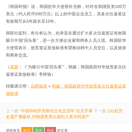
《韩国时报》说，韩国驻华大使馆补充称，针对在韩国投资100万
美元（约人民币690万元）以上的中国企业员工，其多次往返签证
有效期可从5年延长至10年。
韩联社提到，有分析认为，此举旨在通过扩大多次往返签证有效期
吸引中国“回头客”，进一步方便企业家和商务人员入境。韩国驻华
大使馆表示，放宽签证发放标准有望推动韩中人员交往，以及旅游
和商务交流。
（
原题
：《“为吸引中国‘回头客’”，韩媒：韩国政府对华放宽多次往
返签证发放标准》李梓瑜）
转载请注明：
品橙旅游
»
韩媒：韩国政府对华放宽多次往返签证发
放标准
上一篇
“中国和哈萨克斯坦文化交流年”在京开幕
下一篇
131处历
史遗产遭破坏,伊朗谴责美以侵犯人类共同遗产
浏览有关
签证
资讯
韩国
的文章