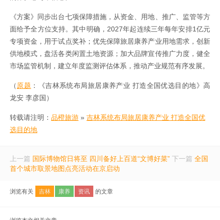
《方案》同步出台七项保障措施，从资金、用地、推广、监管等方
面给予全方位支持。其中明确，2027年起连续三年每年安排1亿元
专项资金，用于试点奖补；优先保障旅居康养产业用地需求，创新
供地模式，盘活各类闲置土地资源；加大品牌宣传推广力度，健全
市场监管机制，建立年度监测评估体系，推动产业规范有序发展。
（
原题
：《吉林系统布局旅居康养产业 打造全国优选目的地》高
龙安 李彦国）
转载请注明：
品橙旅游
»
吉林系统布局旅居康养产业 打造全国优
选目的地
上一篇
国际博物馆日将至 四川备好上百道“文博好菜”
下一篇
全国
首个城市取景地图点亮活动在京启动
浏览有关
吉林
康养
资讯
的文章