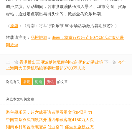
调声展演。活动期间，各市县展演队伍深入景区、城市商圈、滨海
驿站，通过定点演出与街头快闪，掀起全岛欢乐热潮。
（
原题
：《海南：将举行欢乐节 50余场活动激活暑期旅游》）
转载请注明：
品橙旅游
»
海南：将举行欢乐节 50余场活动激活暑
期旅游
上一篇
香港推出三项游艇跨境便利措施 优化访港政策
下一篇
今年
上海两大国际机场旅客吞吐量超6700万人次
浏览有关
暑期
海南
资讯
的文章
浏览本文相关文章
游主题乐园，超六成受访者更看重文化IP吸引力
中国首条双流制铁路开通四年载客逾4150万人次
湖南乡村闲置老宅变身创业空间 催生文旅新业态