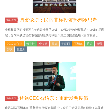
圆桌论坛：民宿非标投资热潮冷思考
酒店住宿
非标和民宿的投资近几年也是非常的火爆，如何冷静的赖斯靠这个火爆的局面
呢，如何来满足我们市场跟理性的需求呢？第二场圆桌论坛《民宿非标...
2017大住宿
何少波
全文兵
圆桌
姜莉丽
石绍东
蒋涛
资讯
郭庆
郭立新
途远CEO石绍东：重新发明度假
酒店住宿
途远CEO石绍东在“重新塑造度假”的演讲中，介绍了途远房屋的建造；以及途