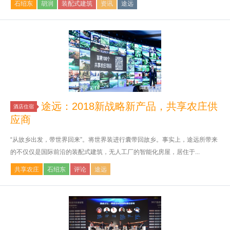
石绍东
胡润
装配式建筑
资讯
途远
途远：2018新战略新产品，共享农庄供
酒店住宿
应商
“从故乡出发，带世界回来”。将世界装进行囊带回故乡。事实上，途远所带来
的不仅仅是国际前沿的装配式建筑，无人工厂的智能化房屋，居住于...
共享农庄
石绍东
评论
途远