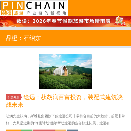
品橙旅游
品橙：石绍东
途远：获胡润百富投资，装配式建筑决
投资并购
战未来
胡润先生认为，斯维登集团旗下的途远公司非常符合目前的大趋势，前景非常
好，尤其是近期的“蜂巢计划”能够帮助途远的业务快速拓展，途远有...