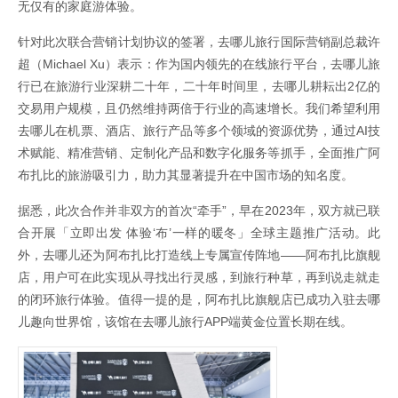
无仅有的家庭游体验。
针对此次联合营销计划协议的签署，去哪儿旅行国际营销副总裁许
超（Michael Xu）表示：作为国内领先的在线旅行平台，去哪儿旅
行已在旅游行业深耕二十年，二十年时间里，去哪儿耕耘出2亿的
交易用户规模，且仍然维持两倍于行业的高速增长。我们希望利用
去哪儿在机票、酒店、旅行产品等多个领域的资源优势，通过AI技
术赋能、精准营销、定制化产品和数字化服务等抓手，全面推广阿
布扎比的旅游吸引力，助力其显著提升在中国市场的知名度。
据悉，此次合作并非双方的首次“牵手”，早在2023年，双方就已联
合开展「立即出发 体验‘布’一样的暖冬」全球主题推广活动。此
外，去哪儿还为阿布扎比打造线上专属宣传阵地——阿布扎比旗舰
店，用户可在此实现从寻找出行灵感，到旅行种草，再到说走就走
的闭环旅行体验。值得一提的是，阿布扎比旗舰店已成功入驻去哪
儿趣向世界馆，该馆在去哪儿旅行APP端黄金位置长期在线。